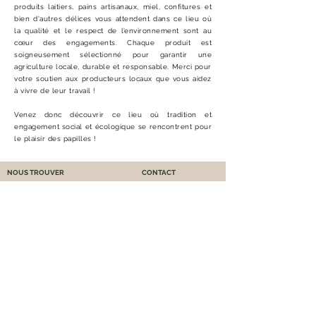
produits laitiers, pains artisanaux, miel, confitures et
bien d'autres délices vous attendent dans ce lieu où
la qualité et le respect de l’environnement sont au
cœur des engagements. Chaque produit est
soigneusement sélectionné pour garantir une
agriculture locale, durable et responsable. Merci pour
votre soutien aux producteurs locaux que vous aidez
à vivre de leur travail !
Venez donc découvrir ce lieu où tradition et
engagement social et écologique se rencontrent pour
le plaisir des papilles !
NOUS TROUVER
CONTACT
Magasin Fermier de la Goguillais
Nous contacter
2 La basse Goguillais
06 80 94 37 62
44320, Saint-Père-en-Retz
NOS HORAIRES
• Lundi :
fermé
10h-12h30 &